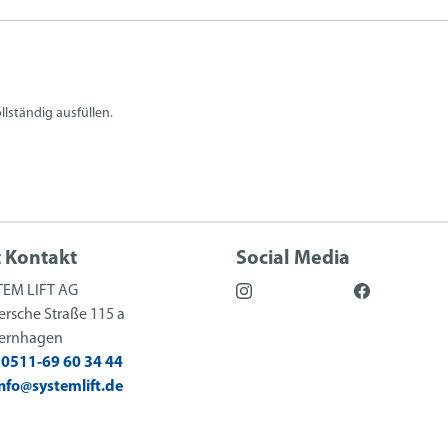
llständig ausfüllen.
t Kontakt
Social Media
TEM LIFT AG
rsche Straße 115 a
sernhagen
:
0511-69 60 34 44
info@systemlift.de