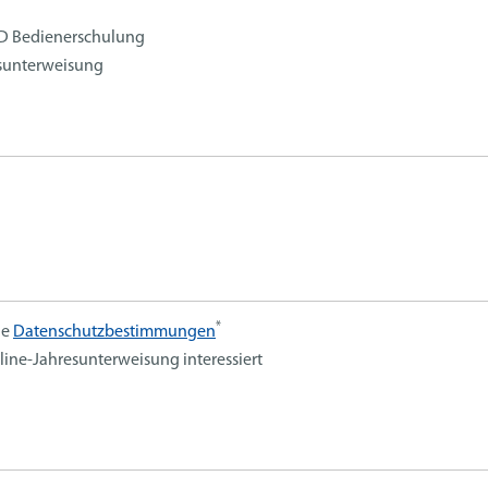
 Bedienerschulung
sunterweisung
*
ie
Datenschutzbestimmungen
nline-Jahresunterweisung interessiert