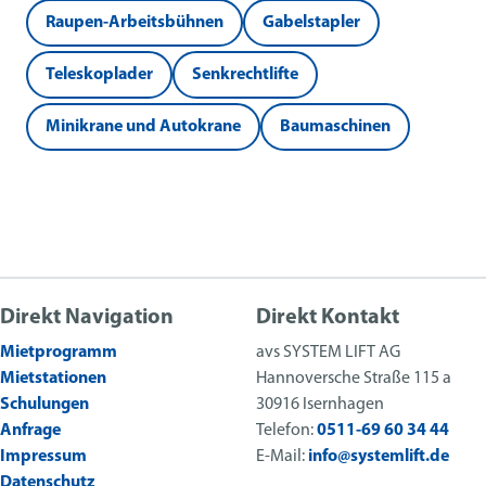
Raupen-Arbeitsbühnen
Gabelstapler
Teleskoplader
Senkrechtlifte
Minikrane und Autokrane
Baumaschinen
Direkt Navigation
Direkt Kontakt
Mietprogramm
avs SYSTEM LIFT AG
Mietstationen
Hannoversche Straße 115 a
Schulungen
30916 Isernhagen
Anfrage
Telefon:
0511-69 60 34 44
Impressum
E-Mail:
info@systemlift.de
Datenschutz