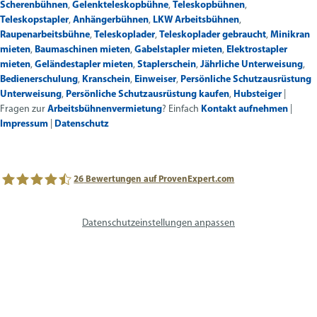
Scherenbühnen
,
Gelenkteleskopbühne
,
Teleskopbühnen
,
Teleskopstapler
,
Anhängerbühnen
,
LKW Arbeitsbühnen
,
Raupenarbeitsbühne
,
Teleskoplader
,
Teleskoplader gebraucht
,
Minikran
mieten
,
Baumaschinen mieten
,
Gabelstapler mieten
,
Elektrostapler
mieten
,
Geländestapler mieten
,
Staplerschein
,
Jährliche Unterweisung
,
Bedienerschulung
,
Kranschein
,
Einweiser
,
Persönliche Schutzausrüstung
Unterweisung
,
Persönliche Schutzausrüstung kaufen
,
Hubsteiger
|
Fragen zur
Arbeitsbühnenvermietung
? Einfach
Kontakt aufnehmen
|
Impressum
|
Datenschutz
26
Bewertungen auf ProvenExpert.com
avs SYSTEM LIFT AG
Datenschutzeinstellungen anpassen