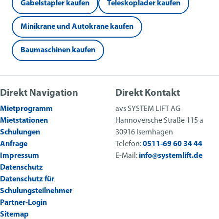
Gabelstapler kaufen
Teleskoplader kaufen
Minikrane und Autokrane kaufen
Baumaschinen kaufen
Direkt Navigation
Direkt Kontakt
Mietprogramm
avs SYSTEM LIFT AG
Mietstationen
Hannoversche Straße 115 a
Schulungen
30916 Isernhagen
Anfrage
Telefon:
0511-69 60 34 44
Impressum
E-Mail:
info@systemlift.de
Datenschutz
Datenschutz für
Schulungsteilnehmer
Partner-Login
Sitemap