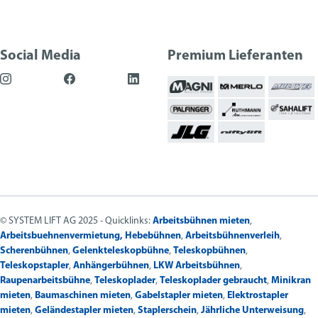
Social Media
Premium Lieferanten
© SYSTEM LIFT AG 2025 - Quicklinks:
Arbeitsbühnen mieten
,
Arbeitsbuehnenvermietung,
Hebebühnen
,
Arbeitsbühnenverleih
,
Scherenbühnen
,
Gelenkteleskopbühne
,
Teleskopbühnen
,
Teleskopstapler
,
Anhängerbühnen
,
LKW Arbeitsbühnen
,
Raupenarbeitsbühne
,
Teleskoplader
,
Teleskoplader gebraucht
,
Minikran
mieten
,
Baumaschinen mieten
,
Gabelstapler mieten
,
Elektrostapler
mieten
,
Geländestapler mieten
,
Staplerschein
,
Jährliche Unterweisung
,