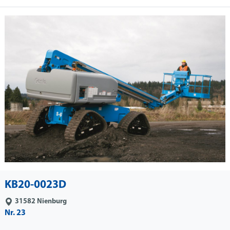
KB20-0023D
31582
Nienburg
Nr. 23