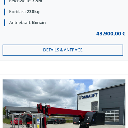
Reichweite:
7.5m
Korblast:
230kg
Antriebsart:
Benzin
43.900,00 €
DETAILS & ANFRAGE