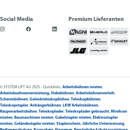
Social Media
Premium Lieferanten
© SYSTEM LIFT AG 2025 - Quicklinks:
Arbeitsbühnen mieten
,
Arbeitsbuehnenvermietung,
Hebebühnen
,
Arbeitsbühnenverleih
,
Scherenbühnen
,
Gelenkteleskopbühne
,
Teleskopbühnen
,
Teleskopstapler
,
Anhängerbühnen
,
LKW Arbeitsbühnen
,
Raupenarbeitsbühne
,
Teleskoplader
,
Teleskoplader gebraucht
,
Minikran
mieten
,
Baumaschinen mieten
,
Gabelstapler mieten
,
Elektrostapler
mieten
,
Geländestapler mieten
,
Staplerschein
,
Jährliche Unterweisung
,
Bedienerschulung
,
Kranschein
,
Einweiser
,
Persönliche Schutzausrüstung