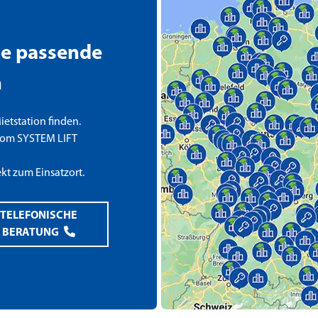
die passende
n
etstation finden.
om SYSTEM LIFT
ekt zum Einsatzort.
TELEFONISCHE
BERATUNG