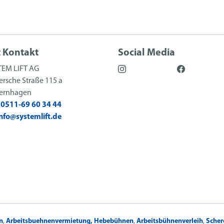
t Kontakt
Social Media
TEM LIFT AG
rsche Straße 115 a
sernhagen
:
0511-69 60 34 44
info@systemlift.de
n
,
Arbeitsbuehnenvermietung,
Hebebühnen
,
Arbeitsbühnenverleih
,
Sche