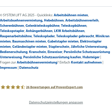
© SYSTEM LIFT AG 2025 - Quicklinks:
Arbeitsbühnen mieten
,
Arbeitsbuehnenvermietung,
Hebebühnen
,
Arbeitsbühnenverleih
,
Scherenbühnen
,
Gelenkteleskopbühne
,
Teleskopbühnen
,
Teleskopstapler
,
Anhängerbühnen
,
LKW Arbeitsbühnen
,
Raupenarbeitsbühne
,
Teleskoplader
,
Teleskoplader gebraucht
,
Minikran
mieten
,
Baumaschinen mieten
,
Gabelstapler mieten
,
Elektrostapler
mieten
,
Geländestapler mieten
,
Staplerschein
,
Jährliche Unterweisung
,
Bedienerschulung
,
Kranschein
,
Einweiser
,
Persönliche Schutzausrüstung
Unterweisung
,
Persönliche Schutzausrüstung kaufen
,
Hubsteiger
|
Fragen zur
Arbeitsbühnenvermietung
? Einfach
Kontakt aufnehmen
|
Impressum
|
Datenschutz
26
Bewertungen auf ProvenExpert.com
avs SYSTEM LIFT AG
Datenschutzeinstellungen anpassen