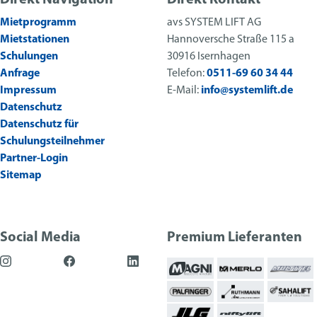
Direkt Navigation
Direkt Kontakt
Mietprogramm
avs SYSTEM LIFT AG
Mietstationen
Hannoversche Straße 115 a
Schulungen
30916 Isernhagen
Anfrage
Telefon:
0511-69 60 34 44
Impressum
E-Mail:
info@systemlift.de
Datenschutz
Datenschutz für
Schulungsteilnehmer
Partner-Login
Sitemap
Social Media
Premium Lieferanten