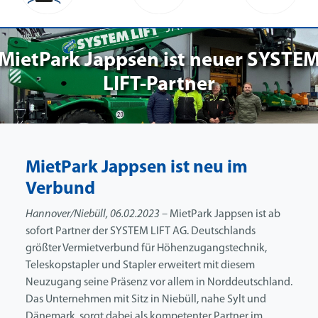
MietPark Jappsen ist neuer SYSTE
LIFT-Partner
MietPark Jappsen ist neu im
Verbund
Hannover/Niebüll, 06.02.2023 –
MietPark Jappsen ist ab
sofort Partner der SYSTEM LIFT AG. Deutschlands
größter Vermietverbund für Höhenzugangstechnik,
Teleskopstapler und Stapler erweitert mit diesem
Neuzugang seine Präsenz vor allem in Norddeutschland.
Das Unternehmen mit Sitz in Niebüll, nahe Sylt und
Dänemark, sorgt dabei als kompetenter Partner im