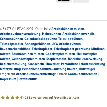
© SYSTEM LIFT AG 2025 - Quicklinks:
Arbeitsbühnen mieten
,
Arbeitsbuehnenvermietung,
Hebebühnen
,
Arbeitsbühnenverleih
,
Scherenbühnen
,
Gelenkteleskopbühne
,
Teleskopbühnen
,
Teleskopstapler
,
Anhängerbühnen
,
LKW Arbeitsbühnen
,
Raupenarbeitsbühne
,
Teleskoplader
,
Teleskoplader gebraucht
,
Minikran
mieten
,
Baumaschinen mieten
,
Gabelstapler mieten
,
Elektrostapler
mieten
,
Geländestapler mieten
,
Staplerschein
,
Jährliche Unterweisung
,
Bedienerschulung
,
Kranschein
,
Einweiser
,
Persönliche Schutzausrüstung
Unterweisung
,
Persönliche Schutzausrüstung kaufen
,
Hubsteiger
|
Fragen zur
Arbeitsbühnenvermietung
? Einfach
Kontakt aufnehmen
|
Impressum
|
Datenschutz
26
Bewertungen auf ProvenExpert.com