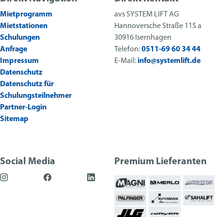
Mietprogramm
avs SYSTEM LIFT AG
Mietstationen
Hannoversche Straße 115 a
Schulungen
30916 Isernhagen
Anfrage
Telefon:
0511-69 60 34 44
Impressum
E-Mail:
info@systemlift.de
Datenschutz
Datenschutz für
Schulungsteilnehmer
Partner-Login
Sitemap
Social Media
Premium Lieferanten