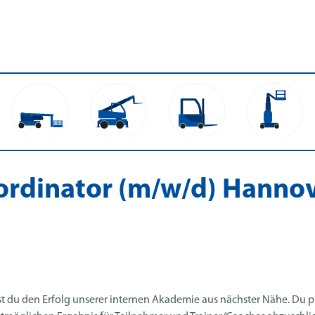
ordinator (m/w/d) Hanno
est du den Erfolg unserer internen Akademie aus nächster Nähe. Du