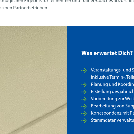
stmöglichen Ergebnis für Teilnehmer und Trainer/Coaches abzuschlie
unseren Partnerbetrieben.
Was erwartet Dich?
Veranstaltungs- und 
inklusive Termin-, Te
Planung und Koordina
Erstellung des jährl
Vorbereitung zur Wei
Bearbeitung von Sup
Korrespondenz mit P
Stammdatenverwalt