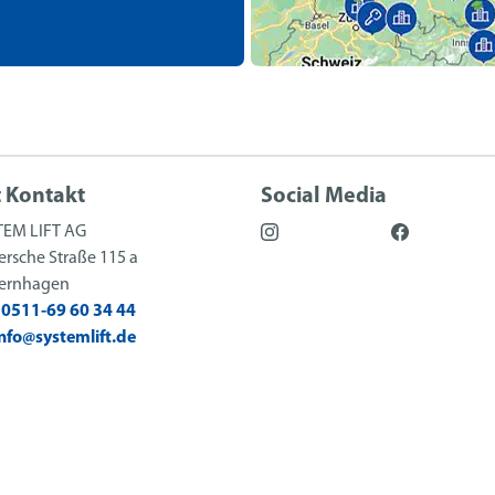
t Kontakt
Social Media
TEM LIFT AG
rsche Straße 115 a
sernhagen
:
0511-69 60 34 44
info@systemlift.de