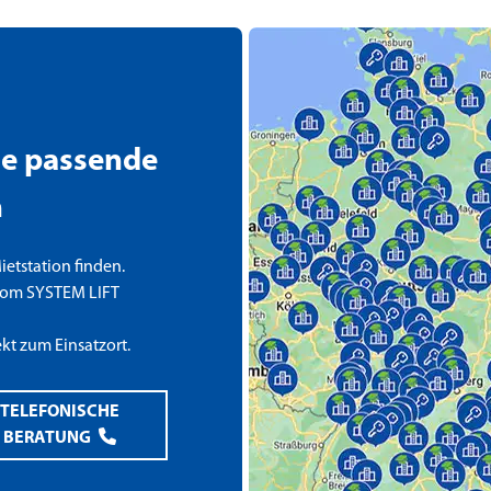
die passende
n
etstation finden.
om SYSTEM LIFT
ekt zum Einsatzort.
TELEFONISCHE
BERATUNG