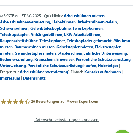
© SYSTEM LIFT AG 2025 - Quicklinks:
Arbeitsbühnen mieten
,
Arbeitsbuehnenvermietung,
Hebebühnen
,
Arbeitsbühnenverleih
,
Scherenbühnen
,
Gelenkteleskopbühne
,
Teleskopbühnen
,
Teleskopstapler
,
Anhängerbühnen
,
LKW Arbeitsbühnen
,
Raupenarbeitsbühne
,
Teleskoplader
,
Teleskoplader gebraucht
,
Minikran
mieten
,
Baumaschinen mieten
,
Gabelstapler mieten
,
Elektrostapler
mieten
,
Geländestapler mieten
,
Staplerschein
,
Jährliche Unterweisung
,
Bedienerschulung
,
Kranschein
,
Einweiser
,
Persönliche Schutzausrüstung
Unterweisung
,
Persönliche Schutzausrüstung kaufen
,
Hubsteiger
|
Fragen zur
Arbeitsbühnenvermietung
? Einfach
Kontakt aufnehmen
|
Impressum
|
Datenschutz
26
Bewertungen auf ProvenExpert.com
avs SYSTEM LIFT AG
Datenschutzeinstellungen anpassen