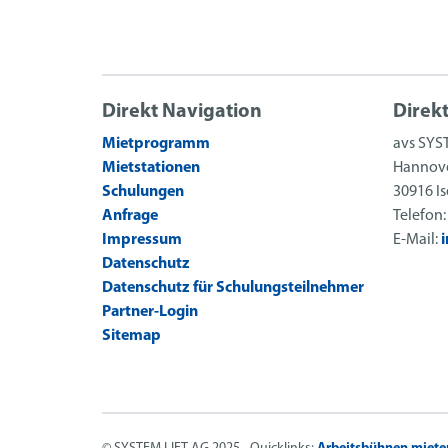
Direkt Navigation
Direk
Mietprogramm
avs SYS
Mietstationen
Hannove
Schulungen
30916 I
Anfrage
Telefon
Impressum
E-Mail:
Datenschutz
Datenschutz für Schulungsteilnehmer
Partner-Login
Sitemap