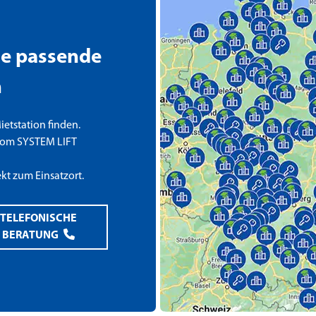
die passende
n
etstation finden.
om SYSTEM LIFT
ekt zum Einsatzort.
TELEFONISCHE
BERATUNG