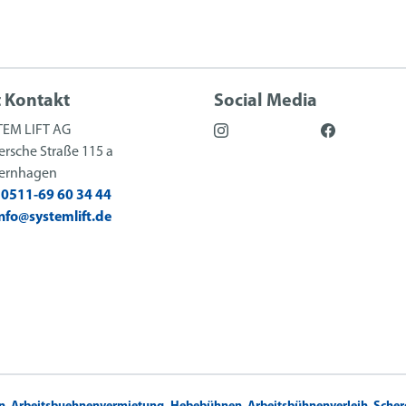
t Kontakt
Social Media
TEM LIFT AG
rsche Straße 115 a
sernhagen
:
0511-69 60 34 44
info@systemlift.de