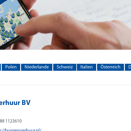
Polen
Niederlande
Schweiz
Italien
Österreich
D
erhuur BV
88 1123610
s://burgersverhuur.nl/