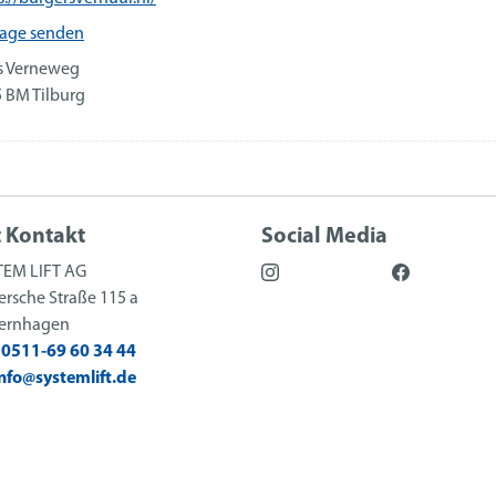
rage senden
s Verneweg
 BM Tilburg
t Kontakt
Social Media
TEM LIFT AG
rsche Straße 115 a
sernhagen
:
0511-69 60 34 44
info@systemlift.de