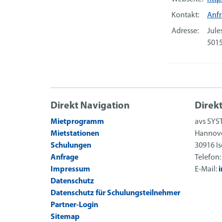
Kontakt:
Anf
Adresse:
Jule
5015
Direkt Navigation
Direk
Mietprogramm
avs SYS
Mietstationen
Hannove
Schulungen
30916 I
Anfrage
Telefon
Impressum
E-Mail:
Datenschutz
Datenschutz für Schulungsteilnehmer
Partner-Login
Sitemap