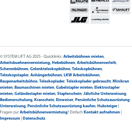
© SYSTEM LIFT AG 2025 - Quicklinks:
Arbeitsbühnen mieten
,
Arbeitsbuehnenvermietung,
Hebebühnen
,
Arbeitsbühnenverleih
,
Scherenbühnen
,
Gelenkteleskopbühne
,
Teleskopbühnen
,
Teleskopstapler
,
Anhängerbühnen
,
LKW Arbeitsbühnen
,
Raupenarbeitsbühne
,
Teleskoplader
,
Teleskoplader gebraucht
,
Minikran
mieten
,
Baumaschinen mieten
,
Gabelstapler mieten
,
Elektrostapler
mieten
,
Geländestapler mieten
,
Staplerschein
,
Jährliche Unterweisung
,
Bedienerschulung
,
Kranschein
,
Einweiser
,
Persönliche Schutzausrüstung
Unterweisung
,
Persönliche Schutzausrüstung kaufen
,
Hubsteiger
|
Fragen zur
Arbeitsbühnenvermietung
? Einfach
Kontakt aufnehmen
|
Impressum
|
Datenschutz