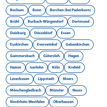
Bochum
Bonn
Borchen (bei Paderborn)
Brühl
Burbach-Würgendorf
Dortmund
Duisburg
Düsseldorf
Essen
Euskirchen
Everswinkel
Gelsenkirchen
Gummersbach
Gütersloh
Hagen
Hamm
Iserlohn
Köln
Krefeld
Leverkusen
Lippstadt
Moers
Mönchengladbach
Münster
Neuss
Nordrhein-Westfalen
Oberhausen