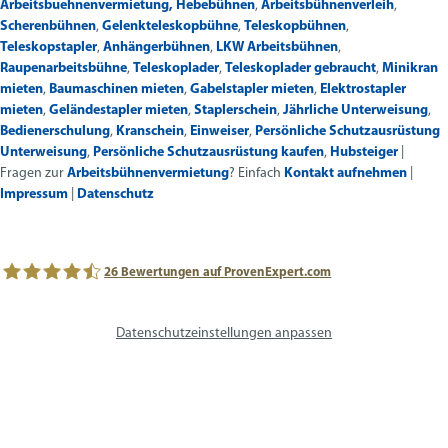
Arbeitsbuehnenvermietung,
Hebebühnen
,
Arbeitsbühnenverleih
,
Scherenbühnen
,
Gelenkteleskopbühne
,
Teleskopbühnen
,
Teleskopstapler
,
Anhängerbühnen
,
LKW Arbeitsbühnen
,
Raupenarbeitsbühne
,
Teleskoplader
,
Teleskoplader gebraucht
,
Minikran
mieten
,
Baumaschinen mieten
,
Gabelstapler mieten
,
Elektrostapler
mieten
,
Geländestapler mieten
,
Staplerschein
,
Jährliche Unterweisung
,
Bedienerschulung
,
Kranschein
,
Einweiser
,
Persönliche Schutzausrüstung
Unterweisung
,
Persönliche Schutzausrüstung kaufen
,
Hubsteiger
|
Fragen zur
Arbeitsbühnenvermietung
? Einfach
Kontakt aufnehmen
|
Impressum
|
Datenschutz
26
Bewertungen auf ProvenExpert.com
avs SYSTEM LIFT AG
Datenschutzeinstellungen anpassen