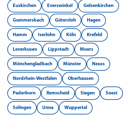
Euskirchen
Everswinkel
Gelsenkirchen
Gummersbach
Gütersloh
Hagen
Hamm
Iserlohn
Köln
Krefeld
Leverkusen
Lippstadt
Moers
Mönchengladbach
Münster
Neuss
Nordrhein-Westfalen
Oberhausen
Paderborn
Remscheid
Siegen
Soest
Solingen
Unna
Wuppertal