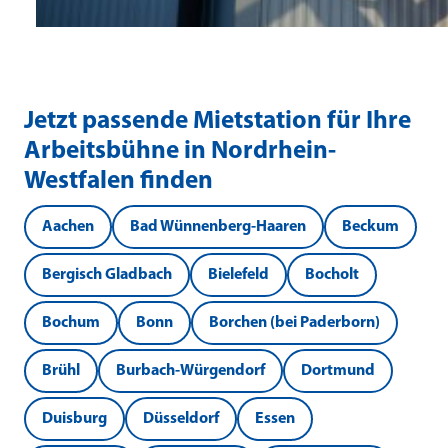
Jetzt passende Mietstation für Ihre
Arbeitsbühne in Nordrhein-
Westfalen finden
Aachen
Bad Wünnenberg-Haaren
Beckum
Bergisch Gladbach
Bielefeld
Bocholt
Bochum
Bonn
Borchen (bei Paderborn)
Brühl
Burbach-Würgendorf
Dortmund
Duisburg
Düsseldorf
Essen