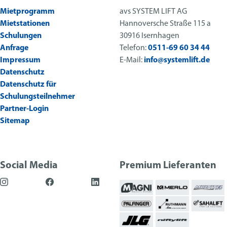
Mietprogramm
avs SYSTEM LIFT AG
Mietstationen
Hannoversche Straße 115 a
Schulungen
30916 Isernhagen
Anfrage
Telefon:
0511-69 60 34 44
Impressum
E-Mail:
info@systemlift.de
Datenschutz
Datenschutz für
Schulungsteilnehmer
Partner-Login
Sitemap
Social Media
Premium Lieferanten