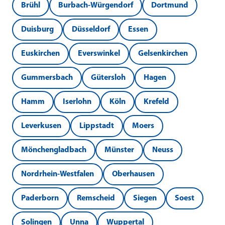
Brühl
Burbach-Würgendorf
Dortmund
Duisburg
Düsseldorf
Essen
Euskirchen
Everswinkel
Gelsenkirchen
Gummersbach
Gütersloh
Hagen
Hamm
Iserlohn
Köln
Krefeld
Leverkusen
Lippstadt
Moers
Mönchengladbach
Münster
Neuss
Nordrhein-Westfalen
Oberhausen
Paderborn
Remscheid
Siegen
Soest
Solingen
Unna
Wuppertal