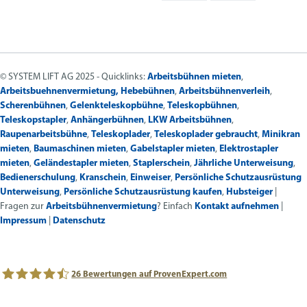
© SYSTEM LIFT AG 2025 - Quicklinks:
Arbeitsbühnen mieten
,
Arbeitsbuehnenvermietung,
Hebebühnen
,
Arbeitsbühnenverleih
,
Scherenbühnen
,
Gelenkteleskopbühne
,
Teleskopbühnen
,
Teleskopstapler
,
Anhängerbühnen
,
LKW Arbeitsbühnen
,
Raupenarbeitsbühne
,
Teleskoplader
,
Teleskoplader gebraucht
,
Minikran
mieten
,
Baumaschinen mieten
,
Gabelstapler mieten
,
Elektrostapler
mieten
,
Geländestapler mieten
,
Staplerschein
,
Jährliche Unterweisung
,
Bedienerschulung
,
Kranschein
,
Einweiser
,
Persönliche Schutzausrüstung
Unterweisung
,
Persönliche Schutzausrüstung kaufen
,
Hubsteiger
|
Fragen zur
Arbeitsbühnenvermietung
? Einfach
Kontakt aufnehmen
|
Impressum
|
Datenschutz
26
Bewertungen auf ProvenExpert.com